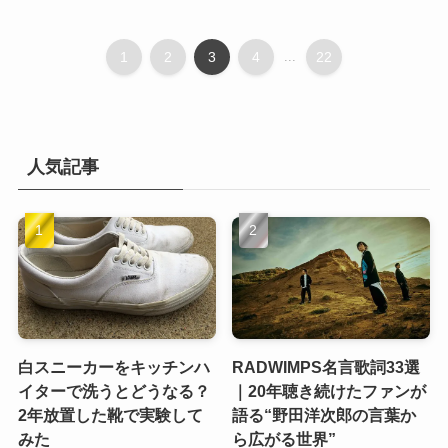
1
2
3
4
...
22
人気記事
白スニーカーをキッチンハ
RADWIMPS名言歌詞33選
イターで洗うとどうなる？
｜20年聴き続けたファンが
2年放置した靴で実験して
語る“野田洋次郎の言葉か
みた
ら広がる世界”