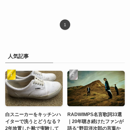
1
人気記事
白スニーカーをキッチンハ
RADWIMPS名言歌詞33選
イターで洗うとどうなる？
｜20年聴き続けたファンが
2年放置した靴で実験して
語る“野田洋次郎の言葉か