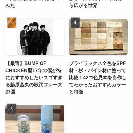
みた
ら広がる世界”
【厳選】BUMP OF
ブライワックス全色をSPF
CHICKEN歴17年の僕が特
材・杉・パイン材に塗って
におすすめしたいスゴすぎ
比較！42コ色見本を自作し
る藤原基央の歌詞フレーズ
てわかったおすすめカラー
27選
と特徴