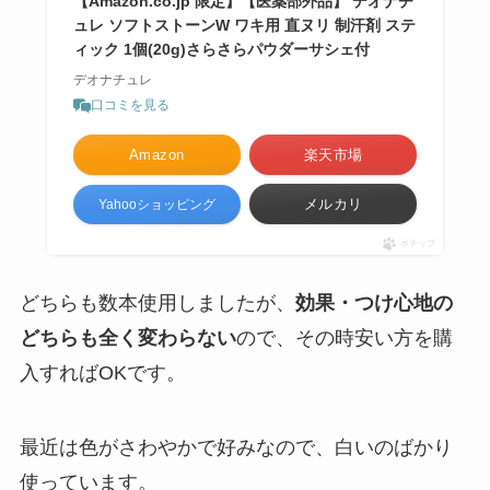
【Amazon.co.jp 限定】【医薬部外品】 デオナチ
ュレ ソフトストーンW ワキ用 直ヌリ 制汗剤 ステ
ィック 1個(20g)さらさらパウダーサシェ付
デオナチュレ
口コミを見る
Amazon
楽天市場
メルカリ
Yahooショッピング
ポチップ
どちらも数本使用しましたが、
効果・つけ心地の
どちらも全く変わらない
ので、その時安い方を購
入すればOKです。
最近は色がさわやかで好みなので、白いのばかり
使っています。