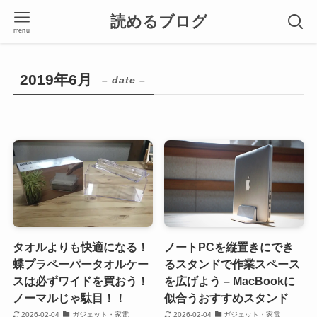
読めるブログ
menu
2019年6月
– date –
タオルよりも快適になる！
ノートPCを縦置きにでき
蝶プラペーパータオルケー
るスタンドで作業スペース
スは必ずワイドを買おう！
を広げよう – MacBookに
ノーマルじゃ駄目！！
似合うおすすめスタンド
2026-02-04
ガジェット・家電
2026-02-04
ガジェット・家電