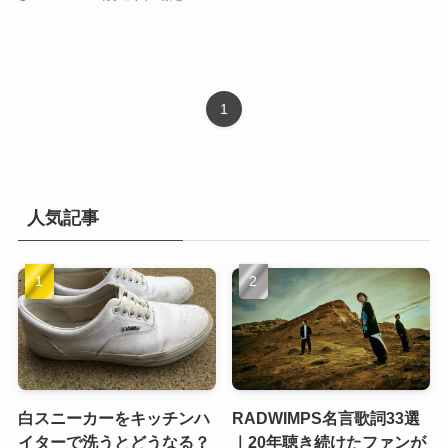
1
人気記事
白スニーカーをキッチンハ
RADWIMPS名言歌詞33選
イターで洗うとどうなる？
｜20年聴き続けたファンが