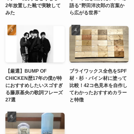
2年放置した靴で実験して
語る“野田洋次郎の言葉か
みた
ら広がる世界”
【厳選】BUMP OF
ブライワックス全色をSPF
CHICKEN歴17年の僕が特
材・杉・パイン材に塗って
におすすめしたいスゴすぎ
比較！42コ色見本を自作し
る藤原基央の歌詞フレーズ
てわかったおすすめカラー
27選
と特徴