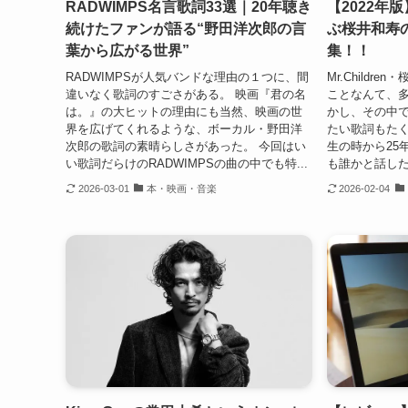
RADWIMPS名言歌詞33選｜20年聴き
【2022年版】
続けたファンが語る“野田洋次郎の言
ぶ桜井和寿
葉から広がる世界”
集！！
RADWIMPSが人気バンドな理由の１つに、間
Mr.Child
違いなく歌詞のすごさがある。 映画『君の名
ことなんて、
は。』の大ヒットの理由にも当然、映画の世
かし、その中
界を広げてくれるような、ボーカル・野田洋
たい歌詞もたく
次郎の歌詞の素晴らしさがあった。 今回はい
生の時から25
い歌詞だらけのRADWIMPSの曲の中でも特...
も誰かと話した
2026-03-01
本・映画・音楽
2026-02-04