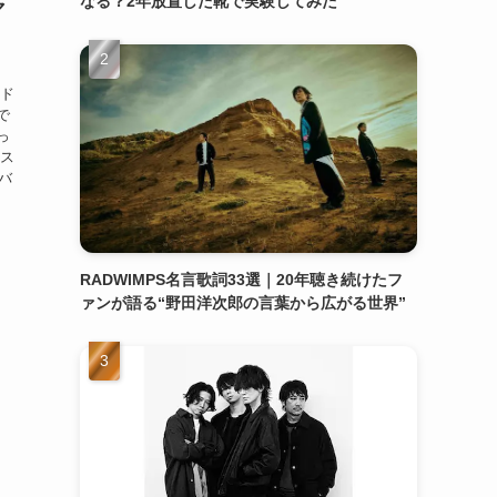
なる？2年放置した靴で実験してみた
マ
イド
で
っ
ビス
レバ
RADWIMPS名言歌詞33選｜20年聴き続けたフ
ァンが語る“野田洋次郎の言葉から広がる世界”