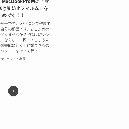
MacBookPro用に「マ
覗き見防止フィルム」を
すめです！！
ぞ平です。 パソコンで作業す
か自分の部屋より、どこか外の
どりませんか？ 僕は部屋だと
気にならなくて困ってしまうん
の図書館に行くと作業できるの
パソコンを持って行っ...
ガジェット・家電
1