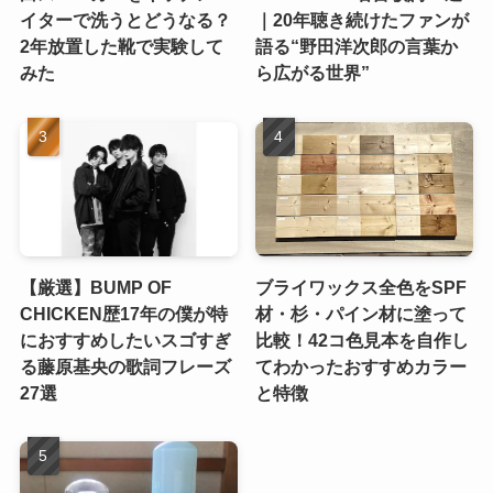
イターで洗うとどうなる？
｜20年聴き続けたファンが
2年放置した靴で実験して
語る“野田洋次郎の言葉か
みた
ら広がる世界”
【厳選】BUMP OF
ブライワックス全色をSPF
CHICKEN歴17年の僕が特
材・杉・パイン材に塗って
におすすめしたいスゴすぎ
比較！42コ色見本を自作し
る藤原基央の歌詞フレーズ
てわかったおすすめカラー
27選
と特徴