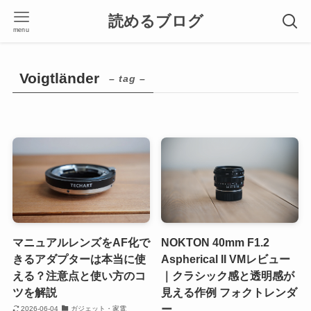
読めるブログ
menu
Voigtländer
– tag –
マニュアルレンズをAF化で
NOKTON 40mm F1.2
きるアダプターは本当に使
Aspherical II VMレビュー
える？注意点と使い方のコ
｜クラシック感と透明感が
ツを解説
見える作例 フォクトレンダ
ー
2026-06-04
ガジェット・家電