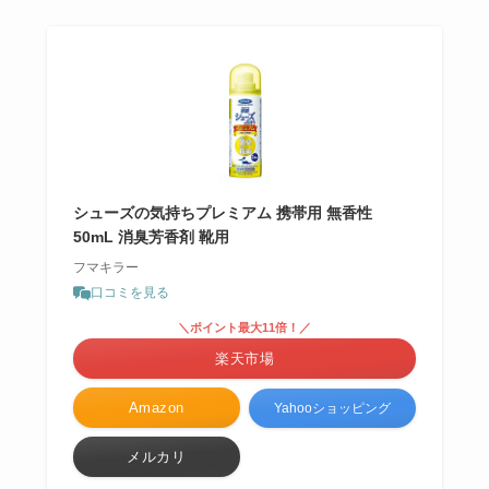
シューズの気持ちプレミアム 携帯用 無香性
50mL 消臭芳香剤 靴用
フマキラー
口コミを見る
＼ポイント最大11倍！／
楽天市場
Amazon
Yahooショッピング
メルカリ